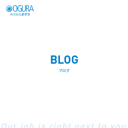
Skip
to
content
BLOG
ブログ